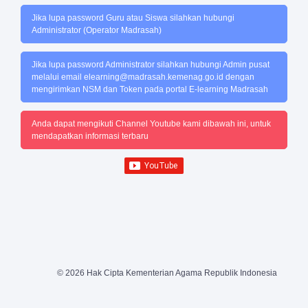
Jika lupa password Guru atau Siswa silahkan hubungi
Administrator (Operator Madrasah)
Jika lupa password Administrator silahkan hubungi Admin pusat
melalui email
elearning@madrasah.kemenag.go.id
dengan
mengirimkan NSM dan Token pada portal E-learning Madrasah
Anda dapat mengikuti Channel Youtube kami dibawah ini, untuk
mendapatkan informasi terbaru
© 2026 Hak Cipta Kementerian Agama Republik Indonesia